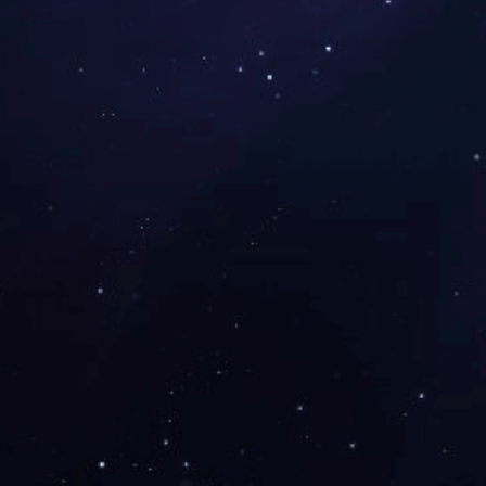
多斯东街12号银联大厦10层
开云体育(中国)官方网站-开云 SPORT
Copyright © 2002-2026 开云体育(中国)官方网站-开云 SPORTS(中
reserved.