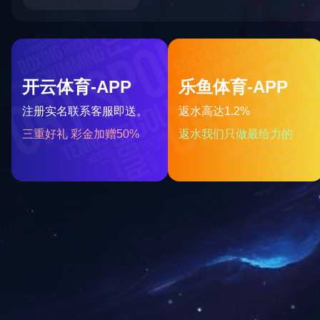
站
分开云体育(中国)官方网站
通知公告
文化活动
联系我们
Contact us
电话：0471-5223613（张宝桐）
投诉电话：0471-5223607（总师办）、0471-
5223600（经营管理部）
邮箱：imzs@mqxgk.com
网址：//mqxgk.com/
地址：内蒙古自治区呼和浩特市赛罕区鄂尔