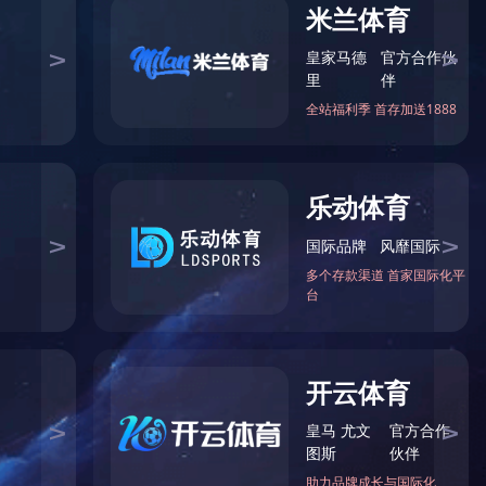
当前位置：
开云体育(中国)官方网站
>>新闻动态>>文化活动
民主、科学的五四精神，丰富员工业余文化生活，增强团队凝
司于2026年5月9日下午成功举办了“羽”…
报
增强团队凝聚力与向心力，开云体育(中国)官方网站-开云