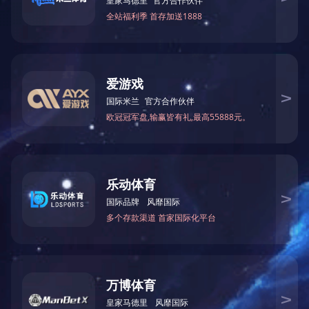
公司业绩
工程监
工程造价
工程咨
招标代
二、公
联系我们
Contact us
工程造
全过程
电话：0471-5223613（张宝桐）
财政预
投诉电话：0471-5223607（总师办）、0471-
5223600（经营管理部）
内蒙古
邮箱：imzs@mqxgk.com
三、组
网址：//mqxgk.com/
公司下
地址：内蒙古自治区呼和浩特市赛罕区鄂尔
四、人
多斯东街12号银联大厦10层
公司具
册造价工程师