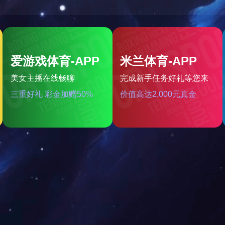
环境保护监理资质证书
环境影响评价编制单位诚
<<
>>