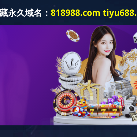
招标采购
工程咨询
项目管理