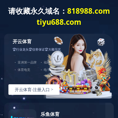
开云体育(中国)官方网站
开云体育(中国)官
关于我们
新闻动态
方网站-开云
SPORTS(中国)