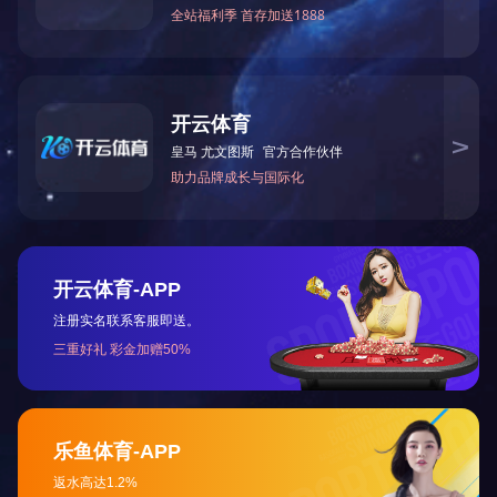
多斯东街12号银联大厦10层
开云体育(中国)官方网站-开云 SPORTS(中国)
Copyright © 2002-2026 开云体育(中国)官方网站-开云 SPORTS(中国) All ri
reserved.