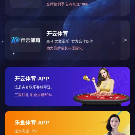
开云体育(中国)官方网站-开云 SPORTS(中国)
Copyright © 2002-2026 开云体育(中国)官方网站-开云 SPORTS(中国) All ri
reserved.
本网站内容归开云体育(中国)官方