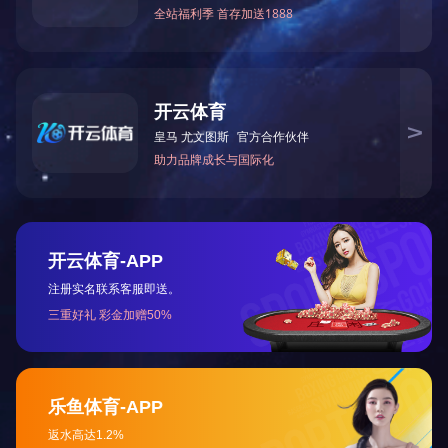
多斯东街12号银联大厦10层
开云体育(中国)官方网站-开云 SPORTS(中国)
Copyright © 2002-2026 开云体育(中国)官方网站-开云 SPORTS(中国) All ri
reserved.