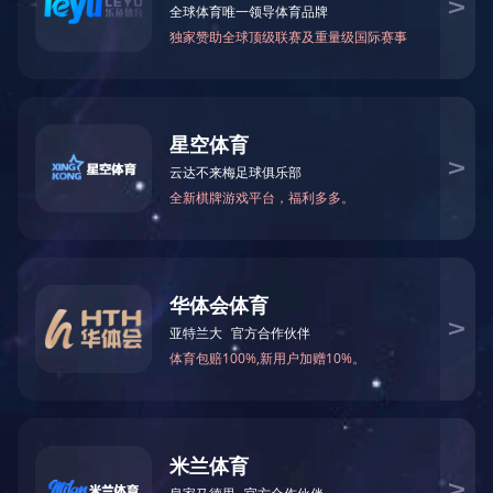
中标公示
招标采购
Bidding
中国邮
招标公告
中标公示
单位名称：
项目名称：
国际贸易代理
包号：/
采购方式：
联系我们
中国邮政集