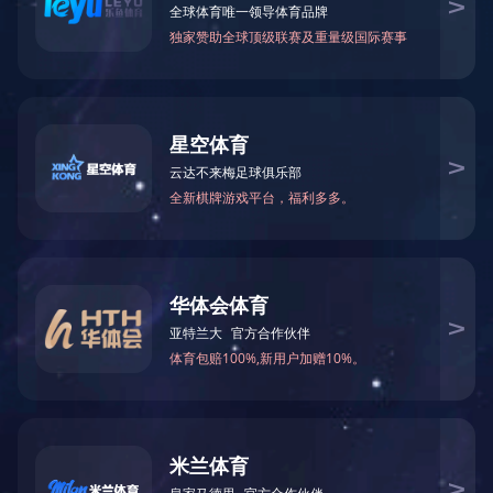
中标公示
招标采购
Bidding
【流
招标公告
中标公示
内蒙古中实工
工食堂服务商购买项
国际贸易代理
特此公告。
联系我们