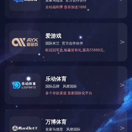
Contact us
电话：0471-5223613（张宝桐）
投诉电话：0471-5223607（总师办）、0471-
5223600（经营管理部）
邮箱：imzs@mqxgk.com
网址：//mqxgk.com/
地址：内蒙古自治区呼和浩特市赛罕区鄂尔
多斯东街12号银联大厦10层