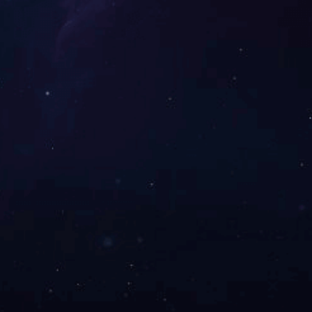
S(中国)
/
关于我们
/
新闻动态
/
招标采购
/
工程咨询
/
项目管理
国) All rights
电话：0471-5223613（张宝桐）
投诉电话：0471-5223607（总师办）、0471-522
邮箱：imzs@mqxgk.com 网址：//mqxgk.com/