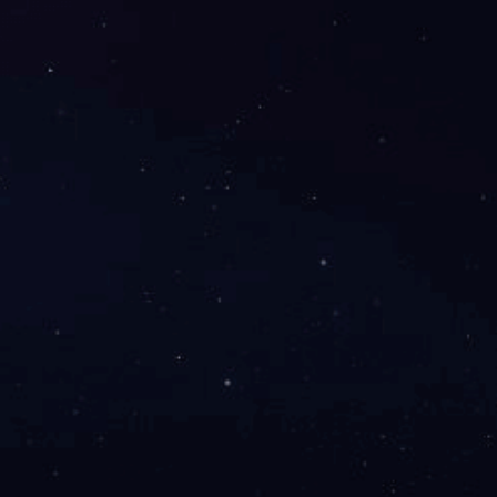
/
节能环保
/
专家登记
/
人才招聘
3600（经营管理部）
中实咨询集团
官网手机版