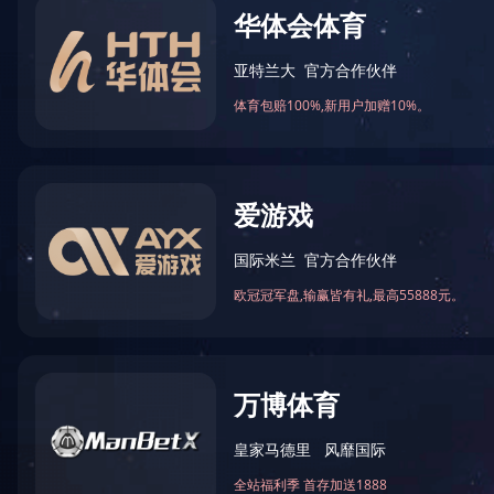
工程咨询
Project Consultancy
规划
项目咨询
技术
评估咨询
编制
全过程咨询