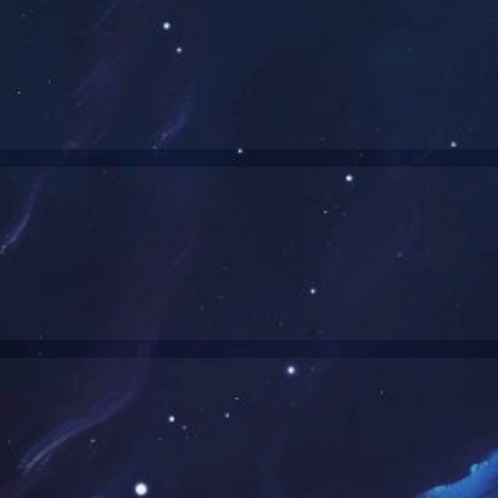
规划
《呼和浩特经济技术开发区化工集中区产业规划（2025
发布时间：2025-09-29 浏览
开云体育(中国)官方网站-开云 SPORTS(中国) 接到
开发区化工集中区产业规划（
2025-2035
年）》评审，经
评审报告等阶段，本项目评审工作顺利完成并正式提交评