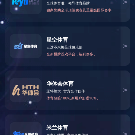
规划
工程咨询
Project Consultancy
开云体育
规划
项目咨询
为贯彻落
根据《绿色工厂
评估咨询
古包头铝业产
全过程咨询
开云体育
价要求》等文