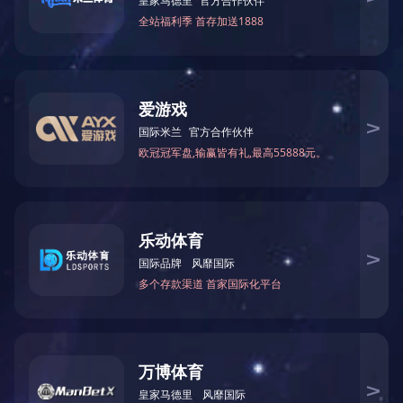
可行性研究
导园区完善运
PPP咨询
信部公示20
再上新台阶奠
设备监理
联系我们
Contact us
电话：0471-5223613（张宝桐）
投诉电话：0471-5223607（总师办）、0471-
5223600（经营管理部）
邮箱：imzs@mqxgk.com
网址：//mqxgk.com/
地址：内蒙古自治区呼和浩特市赛罕区鄂尔
多斯东街12号银联大厦10层