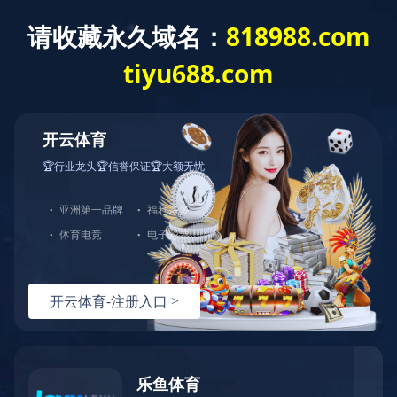
开云体育(中国)官方网站
开云体育(中国)官
关于我们
新闻动态
方网站-开云
SPORTS(中国)