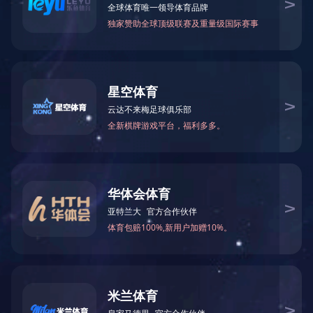
工程造价
项目管理
Project Management
公司简介
资质荣誉
2024年
年9月1日实
行业地位
摆脱了长期以
公司深刻
专业团队
次变革，今年
清单培训，收