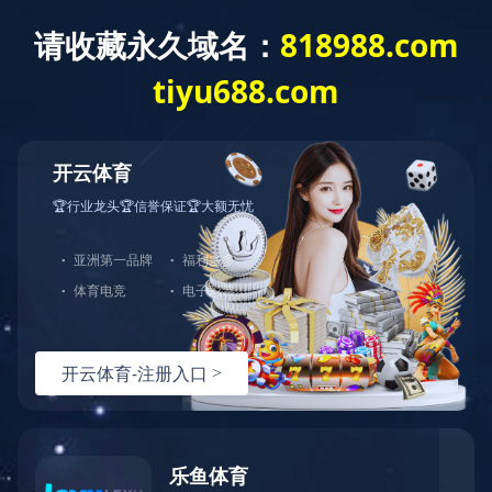
开云体育(中国)官方网站
开云体育(中国)官
关于我们
新闻动态
方网站-开云
SPORTS(中国)