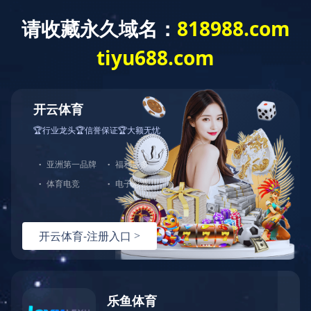
开云体育(中国)官方网站
开云体育(中国)官
关于我们
新闻动态
方网站-开云
SPORTS(中国)