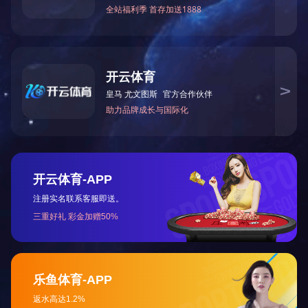
开云体育(中国)官方网站-开云 SPORTS(中国)
Copyright © 2002-2026 开云体育(中国)官方网站-开云 SPORTS(中国) All ri
reserved.
本网站内容归开云体育(中国)官方