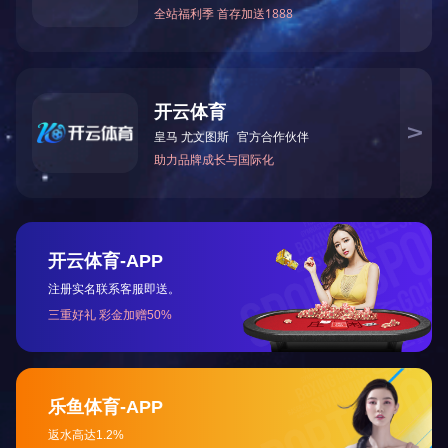
多斯东街12号银联大厦10层
本文系原创稿
开云体育(中国)官方网站-开云 SPORTS(中国)
Copyright © 2002-2026 开云体育(中国)官方网站-开云 SPORTS(中国) All ri
reserved.