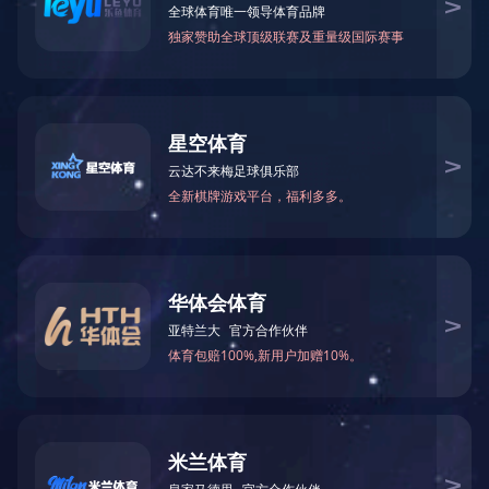
环保服务
节能环保
Energy Saving And Environmental Protection
公司简介
资质荣誉
2025年
体废物资源综
行业地位
接受委托
策，结合项目
专业团队
的推动作用。